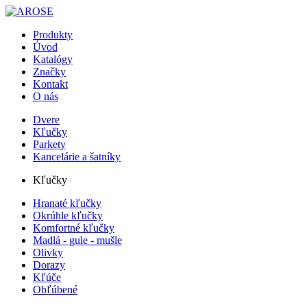
Produkty
Úvod
Katalógy
Značky
Kontakt
O nás
Dvere
Kľučky
Parkety
Kancelárie a šatníky
Kľučky
Hranaté kľučky
Okrúhle kľučky
Komfortné kľučky
Madlá - gule - mušle
Olivky
Dorazy
Kľúče
Obľúbené